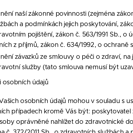
lnění naší zákonné povinnosti (zejména zákon
užbách a podmínkách jejich poskytování, zák
ravotním pojištění, zákon č. 563/1991 Sb., o ú
ních z příjmů, zákon č. 634/1992, o ochraně s
lnění závazků ze smlouvy o péči o zdraví, n
ravotní služby (tato smlouva nemusí být uz
ci osobních údajů
 Vašich osobních údajů mohou v souladu s u
ích případech kromě Vás být: poskytovatel 
soby oprávněné nahlížet do zdravotnické dok
a č. 372/2011 Sb., o zdravotních službách a