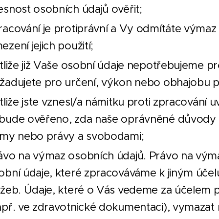
esnost osobních údajů ověřit;
racování je protiprávní a Vy odmítáte výmaz
ezení jejich použití;
stliže již Vaše osobní údaje nepotřebujeme pr
žadujete pro určení, výkon nebo obhajobu p
stliže jste vznesl/a námitku proti zpracování
bude ověřeno, zda naše oprávněné důvody p
jmy nebo právy a svobodami;
ávo na výmaz osobních údajů. Právo na výma
obní údaje, které zpracováváme k jiným účel
užeb. Údaje, které o Vás vedeme za účelem p
apř. ve zdravotnické dokumentaci), vymazat