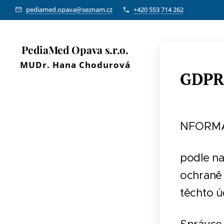
pediamed.opava@seznam.cz
+420 553 714 262
PediaMed
Opava
s.r.o.
MUDr.
Hana
Chodurová
GDPR
NFORMA
podle na
ochraně 
těchto ú