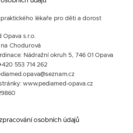
 osobních údajů
praktického lékaře pro děti a dorost
 Opava s.r.o.
ana Chodurová
rdinace: Nádražní okruh 5, 746 01 Opava
 +420 553 714 262
pediamed.opava@seznam.cz
tránky: www.pediamed-opava.cz
29860
 zpracování osobních údajů