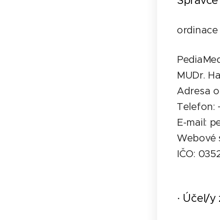
Správce
ordinace 
PediaMed
MUDr. H
Adresa o
Telefon:
E-mail: 
Webové s
IČO: 035
· Účel/y