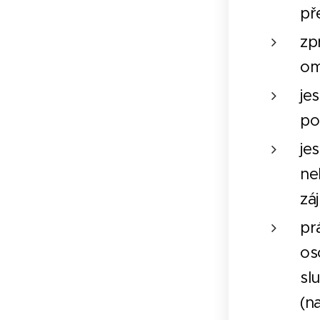
př
zp
om
je
po
je
ne
zá
pr
os
sl
(n