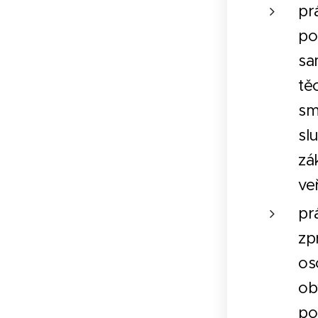
pr
po
sa
tě
sm
sl
zá
ve
pr
zp
os
ob
po