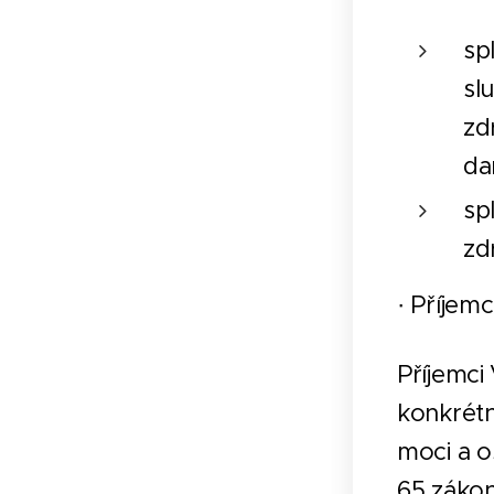
sp
sl
zd
da
sp
zd
· Příjem
Příjemci
konkrétn
moci a o
65 zákon