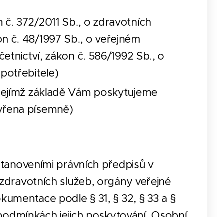
 č. 372/2011 Sb., o zdravotních
on č. 48/1997 Sb., o veřejném
četnictví, zákon č. 586/1992 Sb., o
potřebitele)
a jejímž základě Vám poskytujeme
avřena písemně)
stanoveními právních předpisů v
zdravotních služeb, orgány veřejné
umentace podle § 31, § 32, § 33 a §
 podmínkách jejich poskytování. Osobní