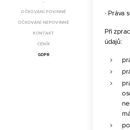
...
OČKOVÁNÍ POVINNÉ
· Práva 
OČKOVÁNÍ NEPOVINNÉ
Při zpra
KONTAKT
údajů:
CENÍK
GDPR
pr
pr
pr
os
ne
má
po