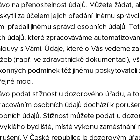
ávo na přenositelnost údajů. Můžete žádat
skytli za účelem jejich předání jinému správ
mi předali jinému správci osobních údajů. T
ch údajů, které zpracováváme automatizova
louvy s Vámi. Údaje, které o Vás vedeme za
užeb (např. ve zdravotnické dokumentaci), 
konných podmínek též jinému poskytovateli
řejné moci.
ávo podat stížnost u dozorového úřadu, a to
racováním osobních údajů dochází k porušen
obních údajů. Stížnost můžete podat u dozo
vyklého bydliště, místě výkonu zaměstnání 
rušení. V České republice je dozorovým úř