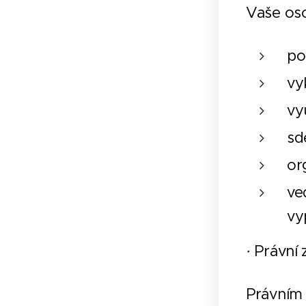
Vaše os
po
vy
vy
sd
or
ve
vy
· Právní
Právním 