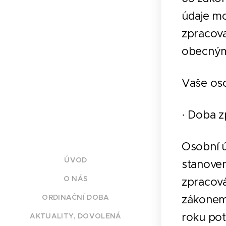
údaje mo
zpracova
obecným
Vaše oso
· Doba z
Osobní 
ÚVOD
stanoven
O NÁS
zpracová
zákonem
ORDINAČNÍ DOBA
roku pot
AKTUALITY, DOVOLENÁ